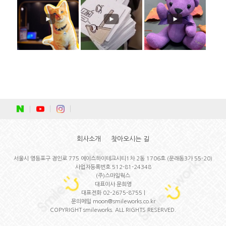
회사소개
찾아오시는 길
서울시 영등포구 경인로 775 에이스하이테크시티1차 2동 1706호 (문래동3가 55-20)
사업자등록번호 512-81-24348
(주)스마일웍스
대표이사 문희영
대표전화 02-2675-8755 |
문의메일 moon@smileworks.co.kr
COPYRIGHT smileworks. ALL RIGHTS RESERVED.